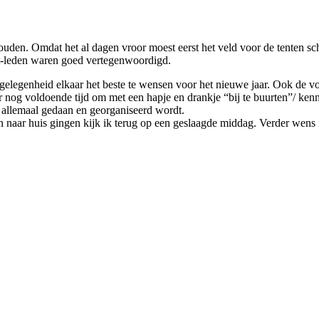
uden. Omdat het al dagen vroor moest eerst het veld voor de tenten s
t-leden waren goed vertegenwoordigd.
legenheid elkaar het beste te wensen voor het nieuwe jaar. Ook de voo
 nog voldoende tijd om met een hapje en drankje “bij te buurten”/ kenn
r allemaal gedaan en georganiseerd wordt.
naar huis gingen kijk ik terug op een geslaagde middag. Verder wens ik