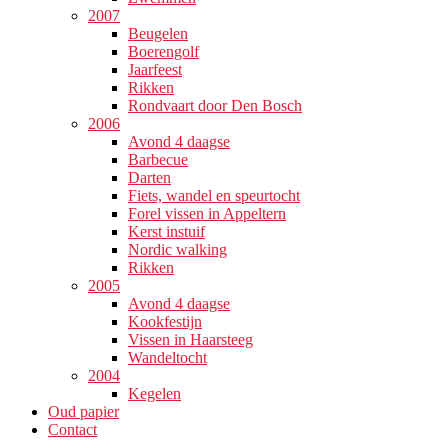
2007
Beugelen
Boerengolf
Jaarfeest
Rikken
Rondvaart door Den Bosch
2006
Avond 4 daagse
Barbecue
Darten
Fiets, wandel en speurtocht
Forel vissen in Appeltern
Kerst instuif
Nordic walking
Rikken
2005
Avond 4 daagse
Kookfestijn
Vissen in Haarsteeg
Wandeltocht
2004
Kegelen
Oud papier
Contact