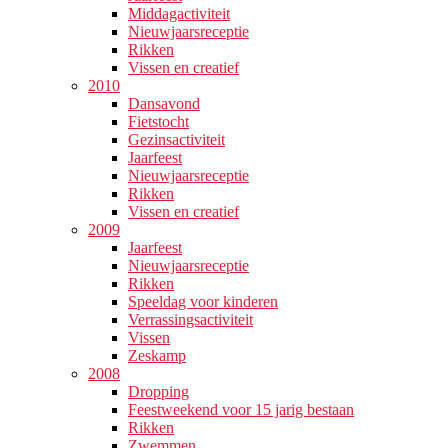
Middagactiviteit
Nieuwjaarsreceptie
Rikken
Vissen en creatief
2010
Dansavond
Fietstocht
Gezinsactiviteit
Jaarfeest
Nieuwjaarsreceptie
Rikken
Vissen en creatief
2009
Jaarfeest
Nieuwjaarsreceptie
Rikken
Speeldag voor kinderen
Verrassingsactiviteit
Vissen
Zeskamp
2008
Dropping
Feestweekend voor 15 jarig bestaan
Rikken
Zwemmen