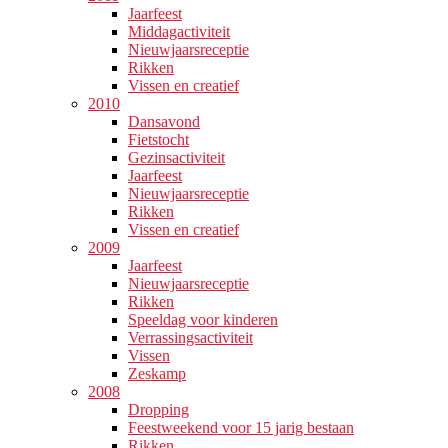
Jaarfeest
Middagactiviteit
Nieuwjaarsreceptie
Rikken
Vissen en creatief
2010
Dansavond
Fietstocht
Gezinsactiviteit
Jaarfeest
Nieuwjaarsreceptie
Rikken
Vissen en creatief
2009
Jaarfeest
Nieuwjaarsreceptie
Rikken
Speeldag voor kinderen
Verrassingsactiviteit
Vissen
Zeskamp
2008
Dropping
Feestweekend voor 15 jarig bestaan
Rikken