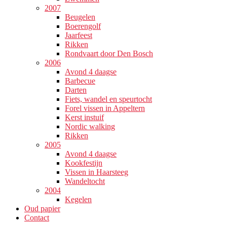
2007
Beugelen
Boerengolf
Jaarfeest
Rikken
Rondvaart door Den Bosch
2006
Avond 4 daagse
Barbecue
Darten
Fiets, wandel en speurtocht
Forel vissen in Appeltern
Kerst instuif
Nordic walking
Rikken
2005
Avond 4 daagse
Kookfestijn
Vissen in Haarsteeg
Wandeltocht
2004
Kegelen
Oud papier
Contact