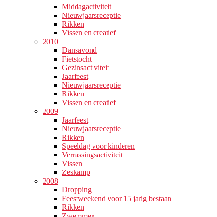
Middagactiviteit
Nieuwjaarsreceptie
Rikken
Vissen en creatief
2010
Dansavond
Fietstocht
Gezinsactiviteit
Jaarfeest
Nieuwjaarsreceptie
Rikken
Vissen en creatief
2009
Jaarfeest
Nieuwjaarsreceptie
Rikken
Speeldag voor kinderen
Verrassingsactiviteit
Vissen
Zeskamp
2008
Dropping
Feestweekend voor 15 jarig bestaan
Rikken
Zwemmen