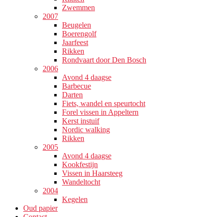
Zwemmen
2007
Beugelen
Boerengolf
Jaarfeest
Rikken
Rondvaart door Den Bosch
2006
Avond 4 daagse
Barbecue
Darten
Fiets, wandel en speurtocht
Forel vissen in Appeltern
Kerst instuif
Nordic walking
Rikken
2005
Avond 4 daagse
Kookfestijn
Vissen in Haarsteeg
Wandeltocht
2004
Kegelen
Oud papier
Contact