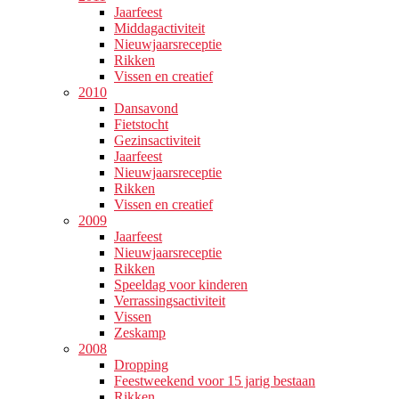
Jaarfeest
Middagactiviteit
Nieuwjaarsreceptie
Rikken
Vissen en creatief
2010
Dansavond
Fietstocht
Gezinsactiviteit
Jaarfeest
Nieuwjaarsreceptie
Rikken
Vissen en creatief
2009
Jaarfeest
Nieuwjaarsreceptie
Rikken
Speeldag voor kinderen
Verrassingsactiviteit
Vissen
Zeskamp
2008
Dropping
Feestweekend voor 15 jarig bestaan
Rikken