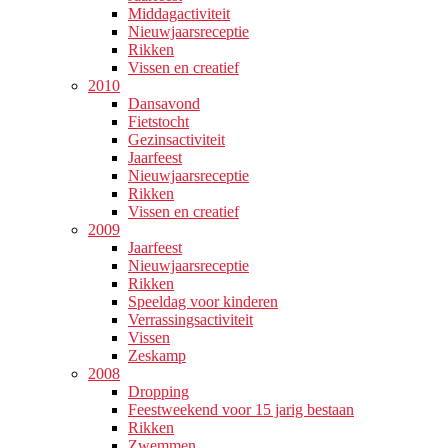
Middagactiviteit
Nieuwjaarsreceptie
Rikken
Vissen en creatief
2010
Dansavond
Fietstocht
Gezinsactiviteit
Jaarfeest
Nieuwjaarsreceptie
Rikken
Vissen en creatief
2009
Jaarfeest
Nieuwjaarsreceptie
Rikken
Speeldag voor kinderen
Verrassingsactiviteit
Vissen
Zeskamp
2008
Dropping
Feestweekend voor 15 jarig bestaan
Rikken
Zwemmen