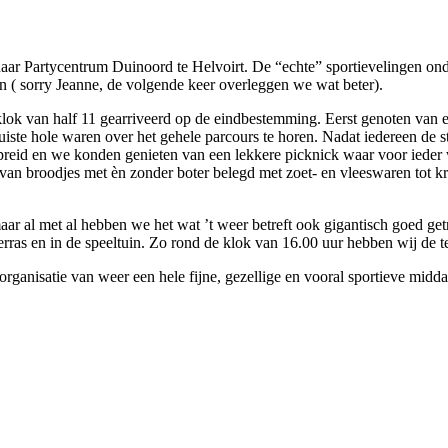
ar Partycentrum Duinoord te Helvoirt. De “echte” sportievelingen ond
en ( sorry Jeanne, de volgende keer overleggen we wat beter).
lok van half 11 gearriveerd op de eindbestemming. Eerst genoten van ee
uiste hole waren over het gehele parcours te horen. Nadat iedereen de 
preid en we konden genieten van een lekkere picknick waar voor iede
van broodjes met èn zonder boter belegd met zoet- en vleeswaren tot kren
maar al met al hebben we het wat ’t weer betreft ook gigantisch goed ge
erras en in de speeltuin. Zo rond de klok van 16.00 uur hebben wij de t
organisatie van weer een hele fijne, gezellige en vooral sportieve midda