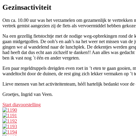
Gezinsactiviteit
Om ca. 10.00 uur was het verzamelen om gezamenlijk te vertrekken na
vertrek gemist aangezien zij de fiets als vervoermiddel hebben gekoz
Na een gezellig fietstochtje met de nodige weg-opbrekingen rond de k
gaan midgetgolfen. De ooh’s en aah’s na het weer net missen van de j
gingen we al wandelend naar de lunchplek. De dekentjes werden ges
had heeft dat dus echt aan zichzelf te danken!! Aan alles was gedacht 
ben ik vast nog `t één en ander vergeten.
Een paar regeldruppels dreigden even roet in ’t eten te gaan gooien, 
wandeltocht door de duinen, de rest ging zich lekker vermaken op ’t t
Lieve mensen van het activiteitenteam, héél hartelijk bedankt voor de 
Groetjes, Ingrid van Veen.
Start diavoorstelling