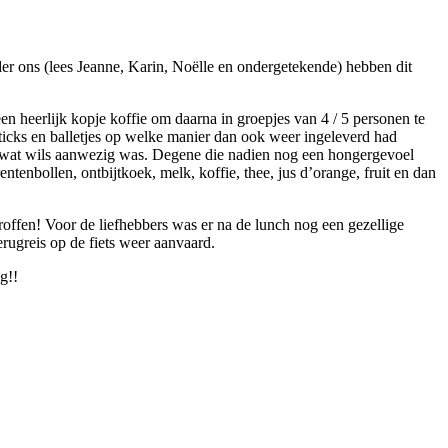
er ons (lees Jeanne, Karin, Noëlle en ondergetekende) hebben dit
n heerlijk kopje koffie om daarna in groepjes van 4 / 5 personen te
sticks en balletjes op welke manier dan ook weer ingeleverd had
r wat wils aanwezig was. Degene die nadien nog een hongergevoel
tenbollen, ontbijtkoek, melk, koffie, thee, jus d’orange, fruit en dan
troffen! Voor de liefhebbers was er na de lunch nog een gezellige
erugreis op de fiets weer aanvaard.
g!!