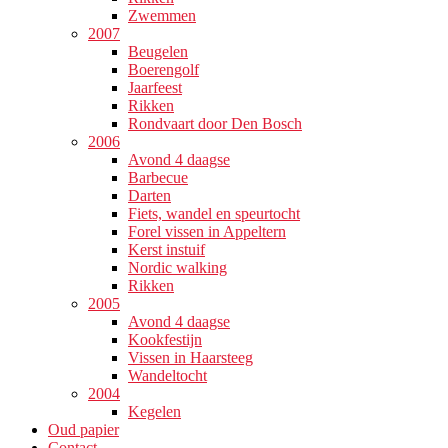
Zwemmen
2007
Beugelen
Boerengolf
Jaarfeest
Rikken
Rondvaart door Den Bosch
2006
Avond 4 daagse
Barbecue
Darten
Fiets, wandel en speurtocht
Forel vissen in Appeltern
Kerst instuif
Nordic walking
Rikken
2005
Avond 4 daagse
Kookfestijn
Vissen in Haarsteeg
Wandeltocht
2004
Kegelen
Oud papier
Contact