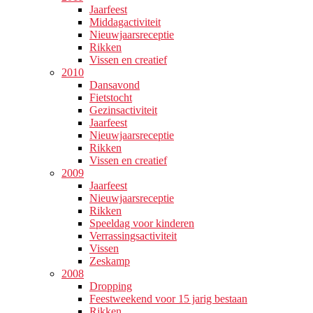
Jaarfeest
Middagactiviteit
Nieuwjaarsreceptie
Rikken
Vissen en creatief
2010
Dansavond
Fietstocht
Gezinsactiviteit
Jaarfeest
Nieuwjaarsreceptie
Rikken
Vissen en creatief
2009
Jaarfeest
Nieuwjaarsreceptie
Rikken
Speeldag voor kinderen
Verrassingsactiviteit
Vissen
Zeskamp
2008
Dropping
Feestweekend voor 15 jarig bestaan
Rikken