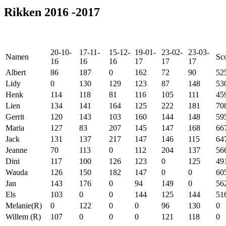
Rikken 2016 -2017
20-10-
17-11-
15-12-
19-01-
23-02-
23-03-
Namen
Sc
16
16
16
17
17
17
Albert
86
187
0
162
72
90
52
Lidy
0
130
129
123
87
148
53
Henk
114
118
81
116
105
111
45
Lien
134
141
164
125
222
181
70
Gerrit
120
143
103
160
144
148
59
Maria
127
83
207
145
147
168
66
Jack
131
137
217
147
146
115
64
Jeanne
70
113
0
112
204
137
56
Dini
117
100
126
123
0
125
49
Wauda
126
150
182
147
0
0
60
Jan
143
176
0
94
149
0
56
Els
103
0
0
144
125
144
51
Melanie(R)
0
122
0
0
96
130
0
Willem (R)
107
0
0
0
121
118
0