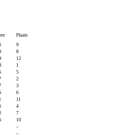
ore
Plaats
5
9
0
8
9
12
8
1
5
5
7
2
7
3
6
6
1
11
5
4
2
7
6
10
–
–