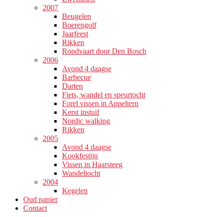
2007
Beugelen
Boerengolf
Jaarfeest
Rikken
Rondvaart door Den Bosch
2006
Avond 4 daagse
Barbecue
Darten
Fiets, wandel en speurtocht
Forel vissen in Appeltern
Kerst instuif
Nordic walking
Rikken
2005
Avond 4 daagse
Kookfestijn
Vissen in Haarsteeg
Wandeltocht
2004
Kegelen
Oud papier
Contact