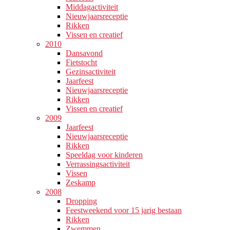
Middagactiviteit
Nieuwjaarsreceptie
Rikken
Vissen en creatief
2010
Dansavond
Fietstocht
Gezinsactiviteit
Jaarfeest
Nieuwjaarsreceptie
Rikken
Vissen en creatief
2009
Jaarfeest
Nieuwjaarsreceptie
Rikken
Speeldag voor kinderen
Verrassingsactiviteit
Vissen
Zeskamp
2008
Dropping
Feestweekend voor 15 jarig bestaan
Rikken
Zwemmen